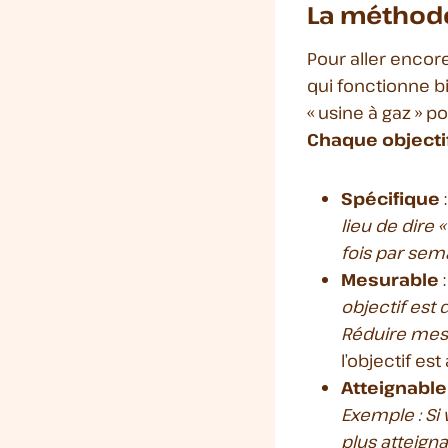
La méthod
Pour aller encore
qui fonctionne b
« usine à gaz » p
Chaque objectif 
Spécifique
lieu de dire 
fois par sema
Mesurable
:
objectif est
Réduire mes 
l’objectif es
Atteignable
Exemple : Si 
plus atteigna