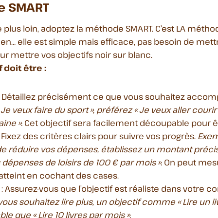
e SMART
 plus loin, adoptez la méthode SMART. C’est LA méthode
ien… elle est simple mais efficace, pas besoin de met
our mettre vos objectifs noir sur blanc.
doit être :
: Détaillez précisément ce que vous souhaitez accomp
« Je veux faire du sport », préférez « Je veux aller couri
ine ».
Cet objectif sera facilement découpable pour êt
 Fixez des critères clairs pour suivre vos progrès.
Exemp
 de réduire vos dépenses, établissez un montant pré
dépenses de loisirs de 100 € par mois ».
On peut mes
t atteint en cochant des cases.
: Assurez-vous que l’objectif est réaliste dans votre co
vous souhaitez lire plus, un objectif comme « Lire un li
ble que « Lire 10 livres par mois ».