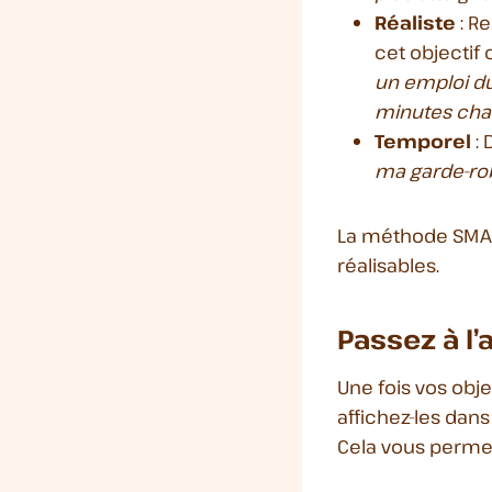
Réaliste
: R
cet objectif
un emploi d
minutes chaq
Temporel
: 
ma garde-robe
La méthode SMAR
réalisables.
Passez à l’
Une fois vos objec
affichez-les dans
Cela vous permet