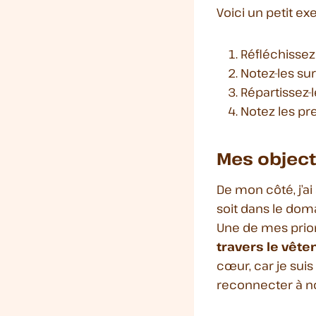
Voici un petit ex
Réfléchissez 
Notez-les su
Répartissez-
Notez les p
Mes object
De mon côté, j’a
soit dans le dom
Une de mes prior
travers le vête
cœur, car je sui
reconnecter à n