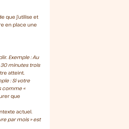
 que j’utilise et
tre en place une
lir.
Exemple : Au
r 30 minutes trois
re atteint.
le : Si votre
cis comme «
urer que
ntexte actuel.
vre par mois » est