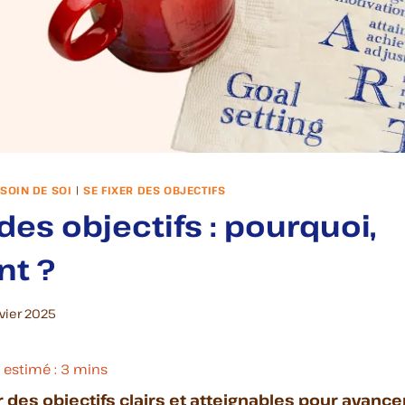
SOIN DE SOI
|
SE FIXER DES OBJECTIFS
 des objectifs : pourquoi,
t ?
nvier 2025
des objectifs clairs et atteignables pour avanc