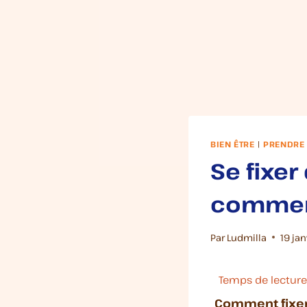
BIEN ÊTRE
|
PRENDRE 
Se fixer
commen
Par
Ludmilla
19 ja
Comment fixer 