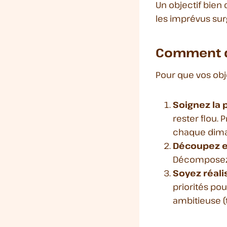
Un objectif bien
les imprévus sur
Comment dé
Pour que vos obje
Soignez la 
rester flou.
chaque diman
Découpez e
Décomposez-le
Soyez réali
priorités pou
ambitieuse (t