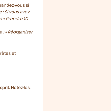
mandez-vous si
 : Si vous avez
 « Prendre 10
 : « Réorganiser
rètes et
prit. Notez-les,