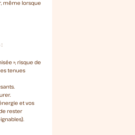
er, même lorsque
 :
isée », risque de
mes tenues
sants.
urer.
énergie et vos
 de rester
ignables).