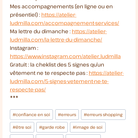
Mes accompagnements (en ligne ou en
présentiel) :
https://atelier-
ludmilla.com/accompagnement-services/
Ma lettre du dimanche :
⁠https://atelier-
ludmilla.com/la-lettre-du-dimanche/⁠
Instagram :
⁠https://www.instagram.com/atelier_ludmilla⁠
Gratuit : la cheklist des 5 signes qu’un
vêtement ne te respecte pas :
https://atelier-
ludmilla.com/5-signes-vetement-ne-te-
respecte-pas/
***
Étiquettes
#
confiance en soi
#
erreurs
#
erreurs shopping
de
#
être soi
#
garde robe
#
image de soi
la
publication :