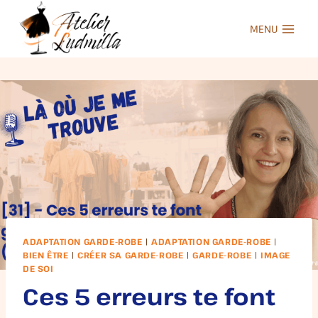
Aller
au
MENU
contenu
ADAPTATION GARDE-ROBE
|
ADAPTATION GARDE-ROBE
|
BIEN ÊTRE
|
CRÉER SA GARDE-ROBE
|
GARDE-ROBE
|
IMAGE
DE SOI
Ces 5 erreurs te font