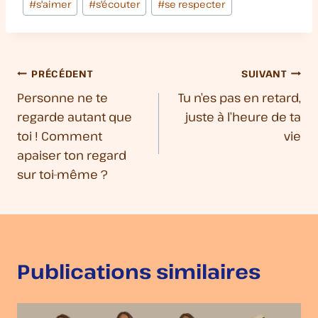
#
s'aimer
#
s'écouter
#
se respecter
Navigation
PRÉCÉDENT
SUIVANT
Personne ne te
Tu n’es pas en retard,
de
regarde autant que
juste à l’heure de ta
l’article
toi ! Comment
vie
apaiser ton regard
sur toi-même ?
Publications similaires