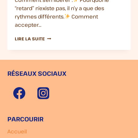
“retard” n’existe pas, il n’y a que des
rythmes différents.
Comment
accepter…
[32]
LIRE LA SUITE
–
TU
N’ES
PAS
EN
RÉSEAUX SOCIAUX
RETARD,
JUSTE
À
L’HEURE
DE
TA
VIE
PARCOURIR
Accueil