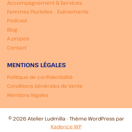
Accompagnement & Services
Femmes Plurielles – Evènements
Podcast
Blog
A propos
Contact
MENTIONS LÉGALES
Politique de confidentialité
Conditions Générales de Vente
Mentions légales
© 2026 Atelier Ludmilla - Thème WordPress par
Kadence WP